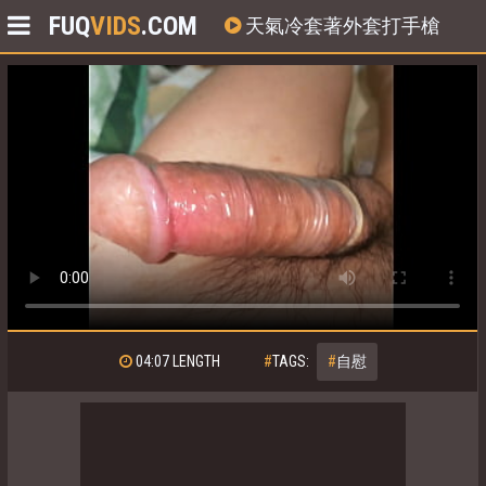
FUQ
VIDS
.COM
天氣冷套著外套打手槍
04:07
LENGTH
#
TAGS:
#
自慰