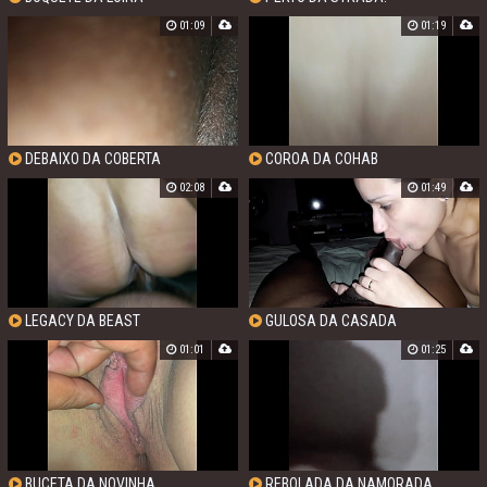
01:09
01:19
DEBAIXO DA COBERTA
COROA DA COHAB
02:08
01:49
LEGACY DA BEAST
GULOSA DA CASADA
01:01
01:25
BUCETA DA NOVINHA
REBOLADA DA NAMORADA