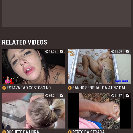
RELATED VIDEOS
12:36
05:00
ESTAVA TAO GOSTOSO NO
BANHO SENSUAL DA ATRIZ DAI
GLORYHOLE QUE RESOLVI DAR ATE O
DA PRAIA
06:21
01:57
MEU CUZINHO!
BOQUETE DA LOIRA
PERTO DA STRADA.