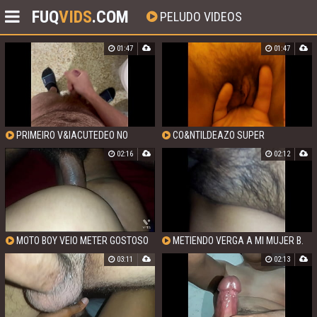
FUQ
VIDS
.COM
PELUDO VIDEOS
01:47
01:47
PRIMEIRO V&IACUTEDEO NO
CO&NTILDEAZO SUPER
BANHEIRO, GOSTOU DO GEMIDO?
02:16
02:12
MOTO BOY VEIO METER GOSTOSO
METIENDO VERGA A MI MUJER B.
03:11
02:13