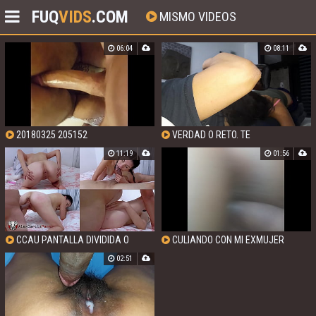
FUQ
VIDS
.COM
MISMO VIDEOS
06:04
08:11
20180325 205152
VERDAD O RETO. TE
GUSTAR&IACUTEA COMERTE OTRA
11:19
01:56
VERGA AL MISMO TIEMPO?
CCAU PANTALLA DIVIDIDA O
CULIANDO CON MI EXMUJER
MULTIPANTALLA CULEANDO
PORQUE EL QUE TIENE NO LE HACE LO
02:51
DUROTODAS LAS ESCENAS AL
MISMO QUE YO LE HAGO
MISMO TIEMPO