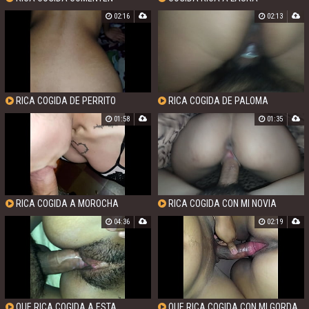
02:16
02:13
RICA COGIDA DE PERRITO
RICA COGIDA DE PALOMA
01:58
01:35
RICA COGIDA A MOROCHA
RICA COGIDA CON MI NOVIA
RULUDA
04:36
02:19
QUE RICA COGIDA A ESTA
QUE RICA COGIDA CON MI GORDA