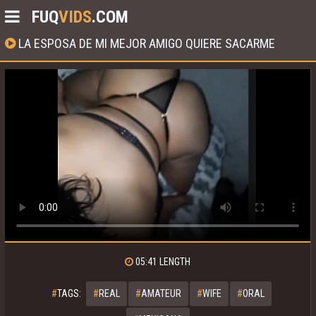
FUQ
VIDS
.COM
LA ESPOSA DE MI MEJOR AMIGO QUIERE SACARME
LECHE TODO EL TIEMPO
05:41
LENGTH
#
TAGS:
#
REAL
#
AMATEUR
#
WIFE
#
ORAL