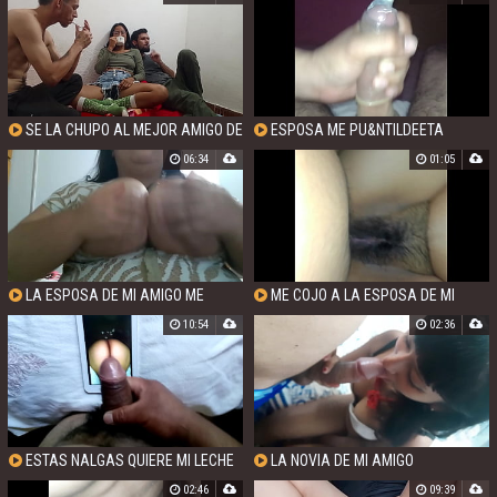
SE LA CHUPO AL MEJOR AMIGO DE
ESPOSA ME PU&NTILDEETA
MI NOVIO
ENFRENTE DE SU MARIDO HASTA
06:34
01:05
SACARME LA LECHE
LA ESPOSA DE MI AMIGO ME
ME COJO A LA ESPOSA DE MI
MANDA VIDEO
AMIGO
10:54
02:36
ESTAS NALGAS QUIERE MI LECHE
LA NOVIA DE MI AMIGO
02:46
09:39