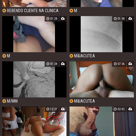
REBENDO CLIENTE NA CLINICA
M
PRA UMA CONSULTA
01:28
01:38
M
M&IACUTEA
01:28
07:36
M/MM
M&IACUTEA
12:37
02:42