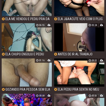
ELA ME VENDOU E PEDIU PRA DA
ELA J&AACUTE VEIO COM O PLUG
UMA CAVALGADA .
ANAL E ESTAVA PRONTA PRA DAR O
06:55
05:24
CUZINHO
ELA CHUPO ENGOLIU E PEDIU
ANTES DE IR AL TRABAJO
BANHO DE LEITE
01:16
09:51
GOZANDO PRA PESSOA SEM ELA
ELA PEDIU PRA SENTA NO MEU
SABER QUE GOZO DIRETO PRA ELA
COLO E LOGO FIQUEI ECITADO
08:08
05:01