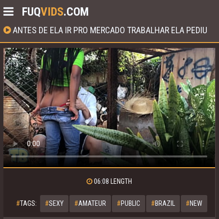
FUQ
VIDS
.COM
ANTES DE ELA IR PRO MERCADO TRABALHAR ELA PEDIU
PRA DAR O CU
06:08
LENGTH
#
TAGS:
#
SEXY
#
AMATEUR
#
PUBLIC
#
BRAZIL
#
NEW